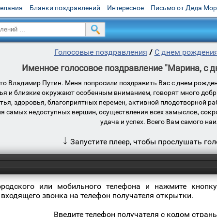
желания
Бланки поздравлений
Интересное
Письмо от Деда Мо
Голосовые поздравления
/
С днем рождени
Именное голосовое поздравление "Марина, с дн
это Владимир Путин. Меня попросили поздравить Вас с днем рожд
зья и близкие окружают особенным вниманием, говорят много добр
стья, здоровья, благоприятных перемен, активной плодотворной р
ия самых недоступных вершин, осуществления всех замыслов, сокр
удача и успех. Всего Вам самого на
↓
Запустите плеер, чтобы прослушать го
ородского или мобильного телефона и нажмите кнопку
 входящего звонка на телефон получателя открытки.
Введите телефон получателя с кодом стран