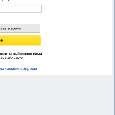
казать время
он
 оплаты выбранная вами
ена абоненту.
адаваемые вопросы