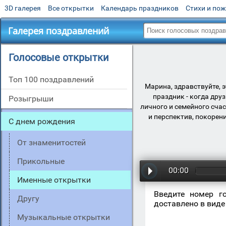
3D галерея
Все открытки
Календарь праздников
Стихи и по
Галерея поздравлений
Голосовые открытки
Топ 100 поздравлений
Марина, здравствуйте, 
праздник - когда дру
Розыгрыши
личного и семейного сча
и перспектив, покорен
С днем рождения
От знаменитостей
Прикольные
00:00
Именные открытки
Введите номер г
Другу
доставлено в виде
Музыкальные открытки