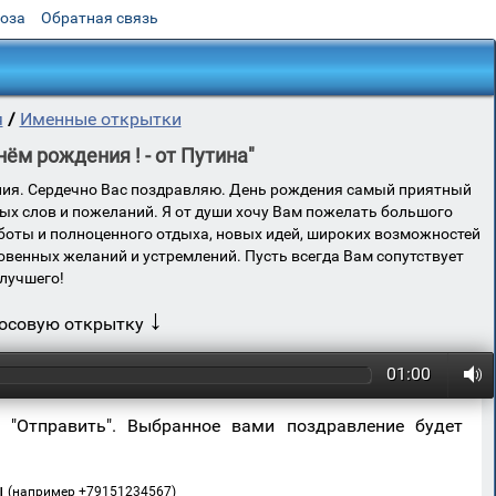
роза
Обратная связь
я
/
Именные открытки
ём рождения ! - от Путина"
ения. Сердечно Вас поздравляю. День рождения самый приятный
ых слов и пожеланий. Я от души хочу Вам пожелать большого
аботы и полноценного отдыха, новых идей, широких возможностей
овенных желаний и устремлений. Пусть всегда Вам сопутствует
илучшего!
↓
лосовую открытку
01:00
 "Отправить". Выбранное вами поздравление будет
ы
(например +79151234567)