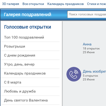
3D галерея
Все открытки
Календарь праздников
Стихи и по
Галерея поздравлений
Голосовые открытки
Топ 100 поздравлений
Анна
Розыгрыши
18 открыток
25 Июня
С днем рождения
Утро, день, вечер
День изобре
Календарь праздников
5 открыток
25 Июня
С 8 марта
Любовь и дружба
День святого Валентина