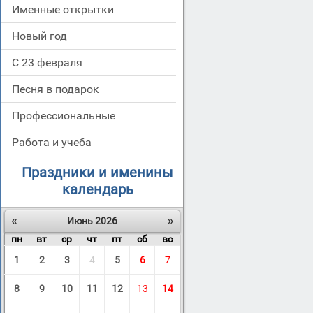
Именные открытки
Новый год
С 23 февраля
Песня в подарок
Профессиональные
Работа и учеба
Праздники и именины
календарь
«
»
Июнь 2026
пн
вт
ср
чт
пт
сб
вс
1
2
3
4
5
6
7
8
9
10
11
12
13
14