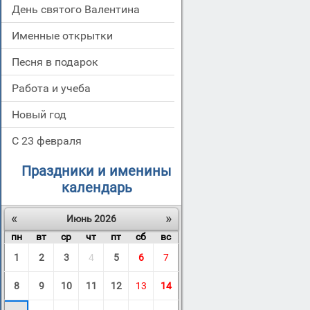
День святого Валентина
Именные открытки
Песня в подарок
Работа и учеба
Новый год
С 23 февраля
Праздники и именины
календарь
«
»
Июнь 2026
пн
вт
ср
чт
пт
сб
вс
1
2
3
4
5
6
7
8
9
10
11
12
13
14