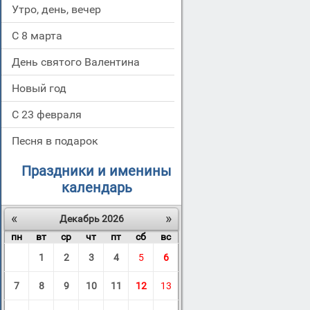
Утро, день, вечер
С 8 марта
День святого Валентина
Новый год
С 23 февраля
Песня в подарок
Праздники и именины
календарь
«
»
Декабрь 2026
пн
вт
ср
чт
пт
сб
вс
1
2
3
4
5
6
7
8
9
10
11
12
13