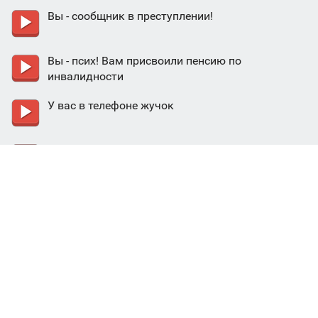
Вы - сообщник в преступлении!
Вы - псих! Вам присвоили пенсию по
инвалидности
У вас в телефоне жучок
Мужчине: звонок от ночной феи
Это не вы на видео с ютьюба?
Вы - номинант премии "Болтун года"
Приглашение на парад толстушек