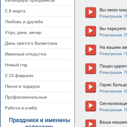
Календарь праздников
Вы свою маш
С 8 марта
Розыгрыши
П
Любовь и дружба
Вы паркуете
Утро, день, вечер
Розыгрыши
П
День святого Валентина
На вашем ав
Именные открытки
Розыгрыши
П
Новый год
Пацан царап
Розыгрыши
П
С 23 февраля
Гарик Бульд
Песня в подарок
Розыгрыши
О
Профессиональные
Сигнализаци
Работа и учеба
Розыгрыши
П
Праздники и именины
Ваша машина