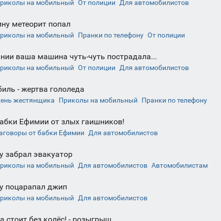
риколы на мобильный
От полиции
Для автомобилистов
ну метеорит попал
риколы на мобильный
Пранки по телефону
От полиции
нии ваша машина чуть-чуть пострадала...
риколы на мобильный
От полиции
Для автомобилистов
иль - жертва гололеда
ень жестянщика
Приколы на мобильный
Пранки по телефону
бабки Ефимии от злых гаишников!
аговоры от бабки Ефимии
Для автомобилистов
 забрал эвакуатор
риколы на мобильный
Для автомобилистов
Автомобилистам
у поцарапал джип
риколы на мобильный
Для автомобилистов
 стоит без колёс! - розыгрыщ