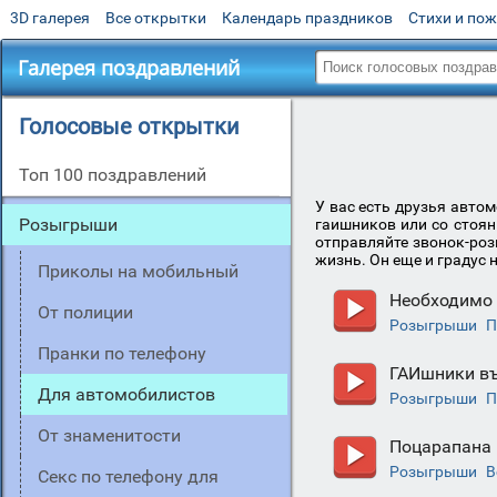
3D галерея
Все открытки
Календарь праздников
Стихи и по
Галерея поздравлений
Голосовые открытки
Топ 100 поздравлений
У вас есть друзья авто
Розыгрыши
гаишников или со стоян
отправляйте звонок-роз
жизнь. Он еще и градус
Приколы на мобильный
Необходимо 
От полиции
Розыгрыши
П
Пранки по телефону
ГАИшники въ
Для автомобилистов
Розыгрыши
П
От знаменитости
Поцарапана
Розыгрыши
В
Секс по телефону для