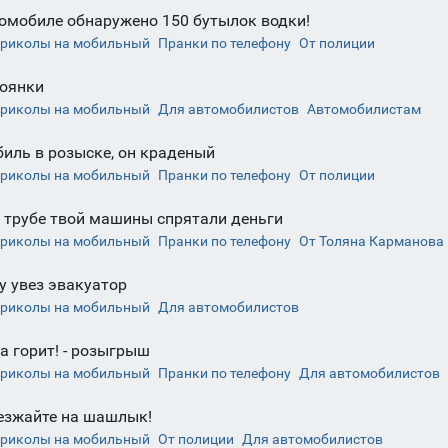
омобиле обнаружено 150 бутылок водки!
риколы на мобильный
Пранки по телефону
От полиции
тоянки
риколы на мобильный
Для автомобилистов
Автомобилистам
иль в розыске, он краденый
риколы на мобильный
Пранки по телефону
От полиции
 трубе твой машины спрятали деньги
риколы на мобильный
Пранки по телефону
От Толяна Карманова
 увез эвакуатор
риколы на мобильный
Для автомобилистов
 горит! - розыгрыш
риколы на мобильный
Пранки по телефону
Для автомобилистов
езжайте на шашлык!
риколы на мобильный
От полиции
Для автомобилистов