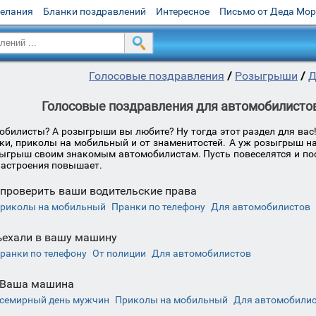
желания
Бланки поздравлений
Интересное
Письмо от Деда Мо
Голосовые поздравления
/
Розыгрыши
/
Д
Голосовые поздравления для автомобилистов
мобилисты? А розыгрыши вы любите? Ну тогда этот раздел для вас
ки, приколы на мобильный и от знаменитостей. А уж розыгрыш на 
ыгрыш своим знакомым автомобилистам. Пусть повеселятся и посм
 настроения повышает.
проверить ваши водительские права
риколы на мобильный
Пранки по телефону
Для автомобилистов
ехали в вашу машину
ранки по телефону
От полиции
Для автомобилистов
 Ваша машина
семирный день мужчин
Приколы на мобильный
Для автомобили