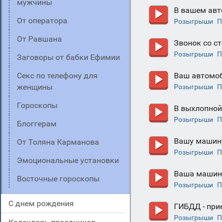
мужчины
В вашем авт
От оператора
Розыгрыши
П
От Равшана
Звонок со с
Розыгрыши
П
Заговоры от бабки Ефимии
Секс по телефону для
Ваш автомоб
женщины
Розыгрыши
П
Гороскопы
В выхлопной
Розыгрыши
П
Блоггерам
Вашу машину
От Толяна Карманова
Розыгрыши
П
Эмоциональные установки
Ваша машина
Восточные гороскопы
Розыгрыши
П
С днем рождения
ГИБДД - при
Розыгрыши
П