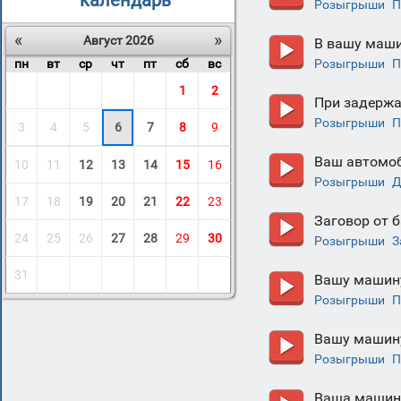
календарь
Розыгрыши
П
«
»
Август 2026
В вашу маши
пн
вт
ср
чт
пт
сб
вс
Розыгрыши
П
1
2
При задержа
Розыгрыши
П
3
4
5
6
7
8
9
Ваш автомоб
10
11
12
13
14
15
16
Розыгрыши
Д
17
18
19
20
21
22
23
Заговор от 
24
25
26
27
28
29
30
Розыгрыши
З
31
Вашу машину
Розыгрыши
П
Вашу машин
Розыгрыши
П
Ваша машина