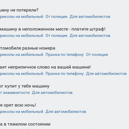
ину не потеряли?
риколы на мобильный
От полиции
Для автомобилистов
 машину в неположенном месте - платите штраф!
риколы на мобильный
От полиции
Для автомобилистов
томобиле разные номера
риколы на мобильный
Пранки по телефону
От полиции
ает неприличное слово на вашей машине!
риколы на мобильный
Пранки по телефону
Для автомобилистов
ог купит у тебя машину
т знаменитости
Для автомобилистов
я орет всю ночь!
риколы на мобильный
Для автомобилистов
 в тяжелом состоянии