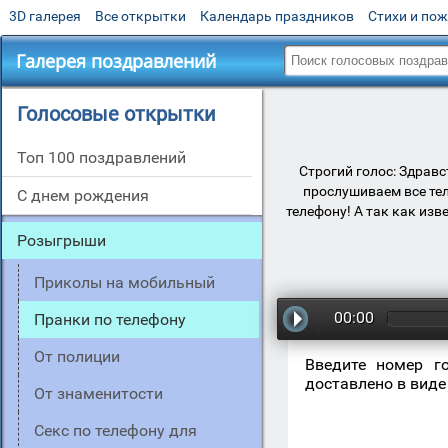
3D галерея
Все открытки
Календарь праздников
Стихи и по
Галерея поздравлений
Голосовые открытки
Топ 100 поздравлений
Строгий голос: Здрав
прослушиваем все те
С днем рождения
телефону! А так как из
Розыгрыши
Приколы на мобильный
00:00
Пранки по телефону
От полиции
Введите номер г
доставлено в виде
От знаменитости
Секс по телефону для