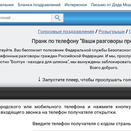
желания
Бланки поздравлений
Интересное
Письмо от Деда Мо
Голосовые поздравления
/
Розыгрыши
/
Пранк по телефону "Ваши разговоры п
ствуйте. Вас беспокоит полковник Федеральной службы Безопаснос
лефонные разговоры граждан Российской Федерации. И мы, прослуш
вестно "Болтун - находка для шпиона", мы вынуждены заблокироват
Всего доброго.
↓
Запустите плеер, чтобы прослушать го
ородского или мобильного телефона и нажмите кнопку
 входящего звонка на телефон получателя открытки.
Введите телефон получателя с кодом стран