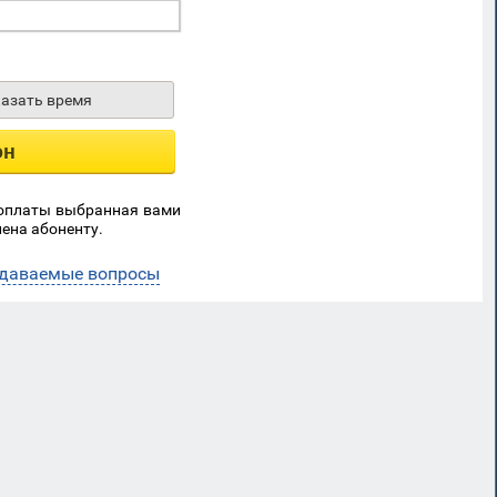
казать время
он
 оплаты выбранная вами
ена абоненту.
адаваемые вопросы