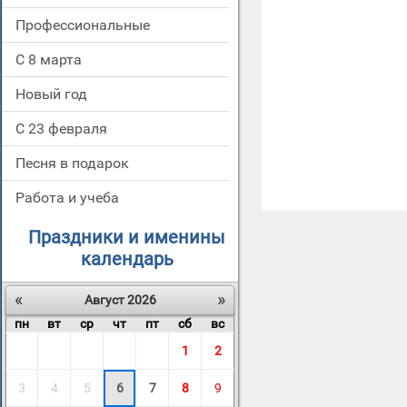
Профессиональные
С 8 марта
Новый год
С 23 февраля
Песня в подарок
Работа и учеба
Праздники и именины
календарь
«
»
Август 2026
пн
вт
ср
чт
пт
сб
вс
1
2
3
4
5
6
7
8
9