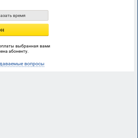
казать время
он
 оплаты выбранная вами
ена абоненту.
адаваемые вопросы