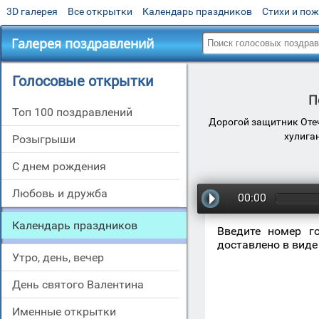
3D галерея
Все открытки
Календарь праздников
Стихи и по
Галерея поздравлений
Голосовые открытки
П
Топ 100 поздравлений
Дорогой защитник Оте
хулига
Розыгрыши
С днем рождения
Любовь и дружба
00:00
Календарь праздников
Введите номер г
доставлено в виде
Утро, день, вечер
День святого Валентина
Именные открытки