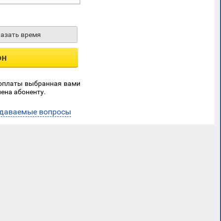
казать время
он
 оплаты выбранная вами
ена абоненту.
адаваемые вопросы