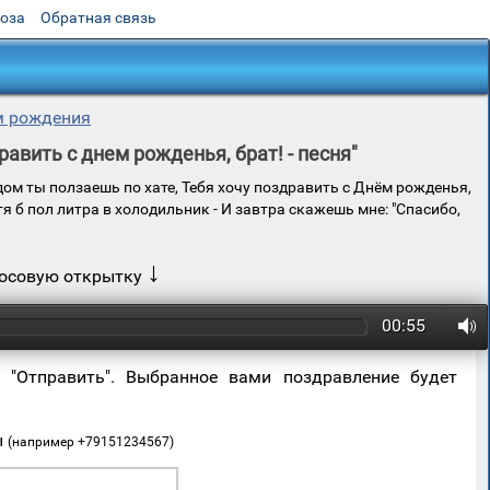
роза
Обратная связь
м рождения
авить с днем рожденья, брат! - песня"
удом ты ползаешь по хате, Тебя хочу поздравить с Днём рожденья,
тя б пол литра в холодильник - И завтра скажешь мне: "Спасибо,
↓
лосовую открытку
00:55
 "Отправить". Выбранное вами поздравление будет
ы
(например +79151234567)