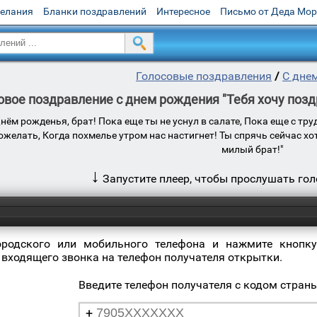
желания
Бланки поздравлений
Интересное
Письмо от Деда Мо
Голосовые поздравления
/
С дне
овое поздравление с днем рождения "Тебя хочу поздр
нём рожденья, брат! Пока еще ты не уснул в салате, Пока еще с тр
пожелать, Когда похмелье утром нас настигнет! Ты спрячь сейчас хо
милый брат!"
↓
Запустите плеер, чтобы прослушать го
ородского или мобильного телефона и нажмите кнопку
 входящего звонка на телефон получателя открытки.
Введите телефон получателя с кодом стран
+