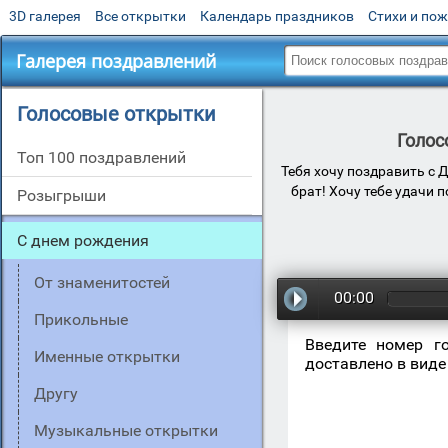
3D галерея
Все открытки
Календарь праздников
Стихи и по
Галерея поздравлений
Голосовые открытки
Голос
Топ 100 поздравлений
Тебя хочу поздравить с Д
брат! Хочу тебе удачи 
Розыгрыши
С днем рождения
От знаменитостей
00:00
Прикольные
Введите номер г
Именные открытки
доставлено в виде
Другу
Музыкальные открытки