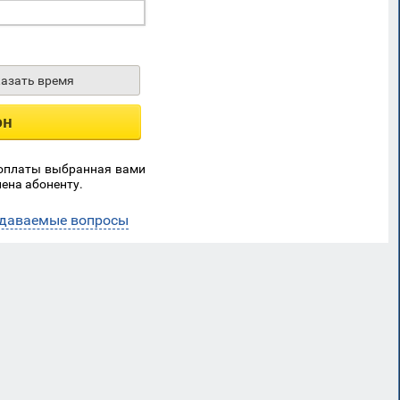
казать время
он
 оплаты выбранная вами
ена абоненту.
адаваемые вопросы