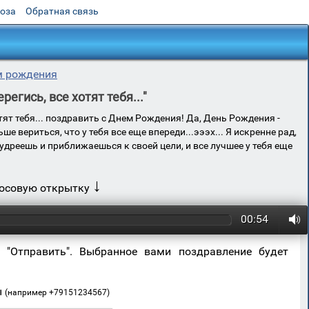
роза
Обратная связь
м рождения
егись, все хотят тебя..."
тят тебя... поздравить с Днем Рождения! Да, День Рождения -
 вериться, что у тебя все еще впереди...эээх... Я искренне рад,
удреешь и приближаешься к своей цели, и все лучшее у тебя еще
↓
лосовую открытку
00:54
 "Отправить". Выбранное вами поздравление будет
ы
(например +79151234567)