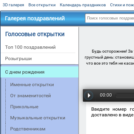
3D галерея
Все открытки
Календарь праздников
Стихи и по
Галерея поздравлений
Голосовые открытки
Топ 100 поздравлений
Будь осторожнее! За 
грустный день: становиш
Розыгрыши
что все это тебя не ка
С днем рождения
Именные открытки
00:00
От знаменитостей
Прикольные
Введите номер г
доставлено в виде
Музыкальные открытки
Родственникам