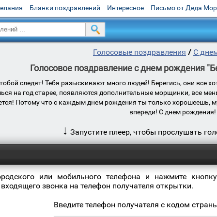
желания
Бланки поздравлений
Интересное
Письмо от Деда Мо
Голосовые поздравления
/
С дне
Голосовое поздравление с днем рождения "Бер
тобой следят! Тебя разыскивают много людей! Берегись, они все хо
ься на год старее, появляются дополнительные морщинки, все меньше
сается! Потому что с каждым днем рождения ты только хорошеешь, м
впереди! С днем рождения!
↓
Запустите плеер, чтобы прослушать го
ородского или мобильного телефона и нажмите кнопку
 входящего звонка на телефон получателя открытки.
Введите телефон получателя с кодом стран