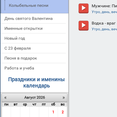
Колыбельные песни
Мужчине: Пи
Утро, день, ве
День святого Валентина
Водка - враг
Именные открытки
Утро, день, ве
Новый год
С 23 февраля
Песня в подарок
Работа и учеба
Праздники и именины
календарь
«
»
Август 2026
пн
вт
ср
чт
пт
сб
вс
1
2