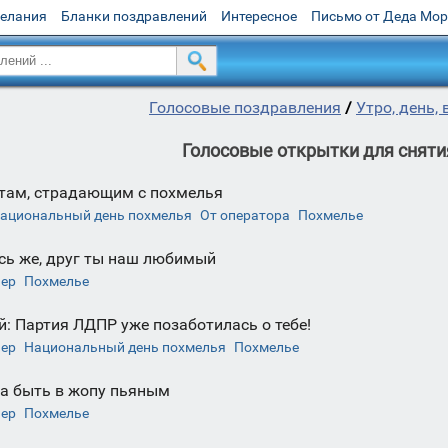
желания
Бланки поздравлений
Интересное
Письмо от Деда Мо
Голосовые поздравления
/
Утро, день, 
Голосовые открытки для сняти
там, страдающим с похмелья
ациональный день похмелья
От оператора
Похмелье
сь же, друг ты наш любимый
чер
Похмелье
: Партия ЛДПР уже позаботилась о тебе!
чер
Национальный день похмелья
Похмелье
а быть в жопу пьяным
чер
Похмелье