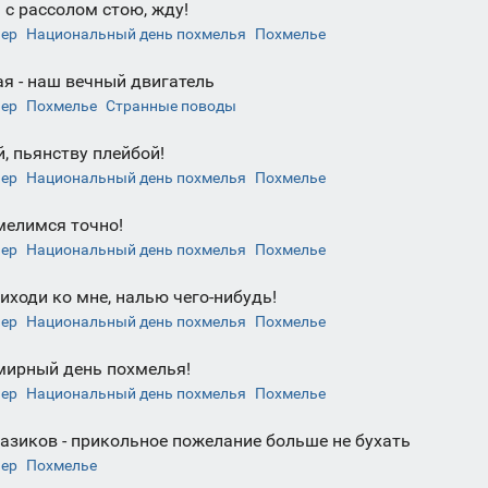
 с рассолом стою, жду!
чер
Национальный день похмелья
Похмелье
ая - наш вечный двигатель
чер
Похмелье
Странные поводы
, пьянству плейбой!
чер
Национальный день похмелья
Похмелье
мелимся точно!
чер
Национальный день похмелья
Похмелье
иходи ко мне, налью чего-нибудь!
чер
Национальный день похмелья
Похмелье
мирный день похмелья!
чер
Национальный день похмелья
Похмелье
тазиков - прикольное пожелание больше не бухать
чер
Похмелье