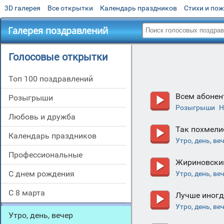
3D галерея
Все открытки
Календарь праздников
Стихи и по
Галерея поздравлений
Голосовые открытки
Топ 100 поздравлений
Всем абонен
Розыгрыши
Розыгрыши
Н
Любовь и дружба
Так похмели
Календарь праздников
Утро, день, ве
Профессиональные
Жириновский
С днем рождения
Утро, день, ве
С 8 марта
Лучше иногд
Утро, день, ве
Утро, день, вечер