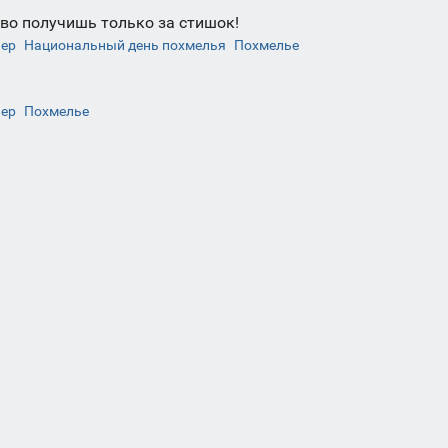
во получишь только за стишок!
чер
Национальный день похмелья
Похмелье
чер
Похмелье