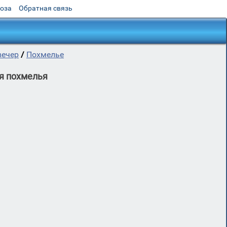
роза
Обратная связь
вечер
/
Похмелье
я похмелья