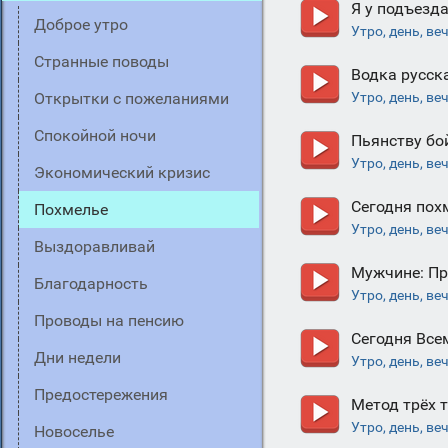
Я у подъезда
Доброе утро
Утро, день, ве
Странные поводы
Водка русск
Открытки с пожеланиями
Утро, день, ве
Спокойной ночи
Пьянству бой
Утро, день, ве
Экономический кризис
Сегодня пох
Похмелье
Утро, день, ве
Выздоравливай
Мужчине: Пр
Благодарность
Утро, день, ве
Проводы на пенсию
Сегодня Все
Дни недели
Утро, день, ве
Предостережения
Метод трёх 
Утро, день, ве
Новоселье