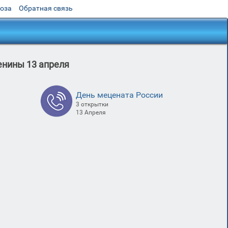
роза
Обратная связь
енины 13 апреля
День мецената России
3 открытки
13 Апреля