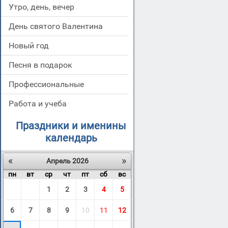
Утро, день, вечер
День святого Валентина
Новый год
Песня в подарок
Профессиональные
Работа и учеба
Праздники и именины
календарь
«
»
Апрель 2026
пн
вт
ср
чт
пт
сб
вс
1
2
3
4
5
6
7
8
9
10
11
12