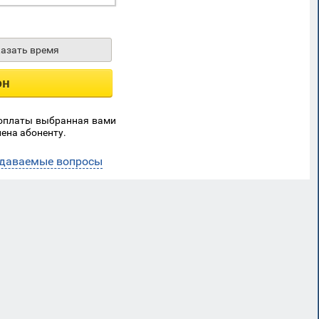
казать время
он
 оплаты выбранная вами
ена абоненту.
адаваемые вопросы