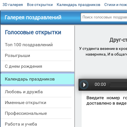
3D галерея
Все открытки
Календарь праздников
Стихи и по
Галерея поздравлений
Голосовые открытки
Друг-ст
Топ 100 поздравлений
У студента везение в кро
наверняка, И в общаг
Розыгрыши
С днем рождения
Календарь праздников
00:00
Любовь и дружба
Введите номер г
Именные открытки
доставлено в виде
Профессиональные
Работа и учеба