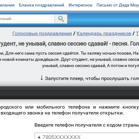
желания
Бланки поздравлений
Интересное
Письмо от Деда Мо
Голосовые поздравления
/
Календарь праздников
/
Т
удент, не унывай, славно сессию сдавай! - песня. Г
ви, Для него сама пусть сессия сдаётся. Ты халяву ночью позови, Н
е новой комнаты дождёшься. Друг-студент, не унывай, славно сессию
унывай, славно сессию сдавай, А потом и погу
↓
Запустите плеер, чтобы прослушать го
ородского или мобильного телефона и нажмите кнопку
 входящего звонка на телефон получателя открытки.
Введите телефон получателя с кодом стран
+