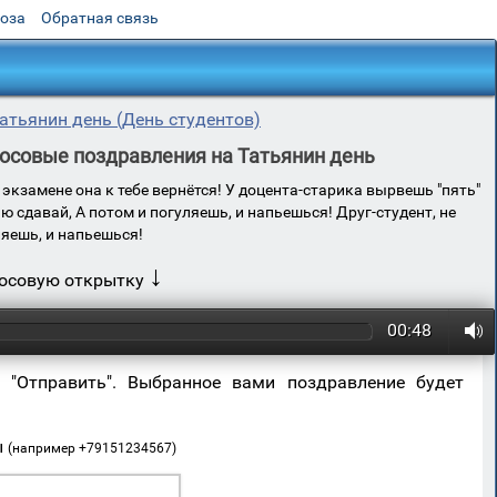
роза
Обратная связь
атьянин день (День студентов)
олосовые поздравления на Татьянин день
а экзамене она к тебе вернётся! У доцента-старика вырвешь "пять"
 сдавай, А потом и погуляешь, и напьешься! Друг-студент, не
ляешь, и напьешься!
↓
лосовую открытку
00:48
 "Отправить". Выбранное вами поздравление будет
ы
(например +79151234567)