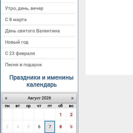
Утро, день, вечер
С 8 марта
День святого Валентина
Новый год
С 23 февраля
Песня в подарок
Праздники и именины
календарь
«
»
Август 2026
пн
вт
ср
чт
пт
сб
вс
1
2
3
4
5
6
7
8
9