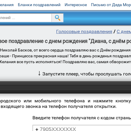
желания
Бланки поздравлений
Интересное
Письмо от Деда Мо
Голосовые поздравления
/
С дне
вое поздравление с днем рождения "Диана, с днём р
, Николай Басков, от всего сердца поздравляю вас с Днём рождени
краше - Принцесса прекрасная наша! Тебя в день рожденья поздрав
Желания все пусть исполняться! Поздравляю вас, самая обворожит
↓
Запустите плеер, чтобы прослушать го
ородского или мобильного телефона и нажмите кнопку
 входящего звонка на телефон получателя открытки.
Введите телефон получателя с кодом стран
+