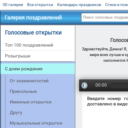
3D галерея
Все открытки
Календарь праздников
Стихи и по
Галерея поздравлений
Голосовые открытки
Голосо
Топ 100 поздравлений
Здравствуйте, Диана! Я
мире всех лучше и 
Розыгрыши
наполнится 
С днем рождения
От знаменитостей
00:00
Прикольные
Введите номер г
Именные открытки
доставлено в виде
Другу
Музыкальные открытки