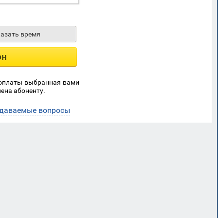
казать время
он
 оплаты выбранная вами
ена абоненту.
адаваемые вопросы