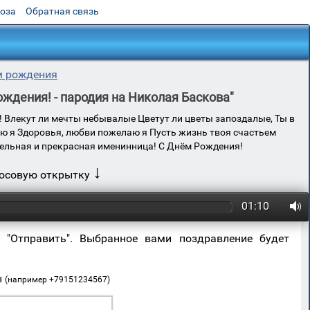
роза
Обратная связь
м рождения
ождения! - пародия на Николая Баскова"
я! Влекут ли мечты небывалые Цветут ли цветы запоздалые, Ты в
лю я Здоровья, любви пожелаю я Пусть жизнь твоя счастьем
ельная и прекрасная именинница! С Днём Рождения!
↓
лосовую открытку
01:10
 "Отправить". Выбранное вами поздравление будет
ы
(например +79151234567)