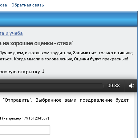
роза
Обратная связь
та и учеба
 на хорошие оценки - стихи"
Лучше днем, и с отдыхом трудиться, Заниматься только в тишине,
аться. Когда мысли в голове ясные, Оценки будут прекрасные!
↓
лосовую открытку
00:38
 "Отправить". Выбранное вами поздравление будет
ы
(например +79151234567)