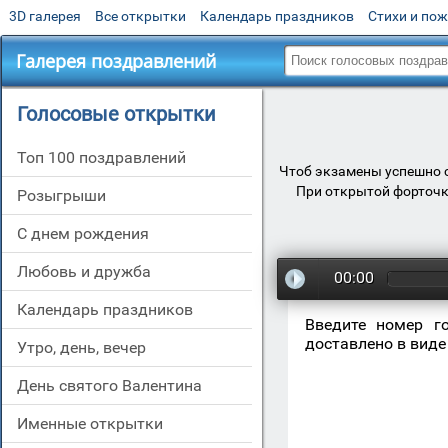
3D галерея
Все открытки
Календарь праздников
Стихи и по
Галерея поздравлений
Голосовые открытки
Топ 100 поздравлений
Чтоб экзамены успешно с
При открытой форточке
Розыгрыши
С днем рождения
Любовь и дружба
00:00
Календарь праздников
Введите номер г
доставлено в виде
Утро, день, вечер
День святого Валентина
Именные открытки