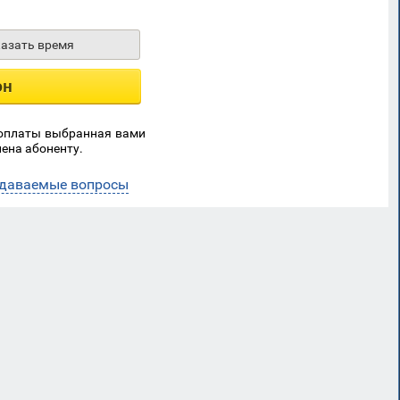
казать время
он
 оплаты выбранная вами
ена абоненту.
адаваемые вопросы