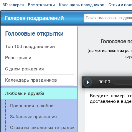
3D галерея
Все открытки
Календарь праздников
Стихи и по
Галерея поздравлений
Голосовые открытки
Голосовое п
Топ 100 поздравлений
(на мотив песни из ре
гру
Розыгрыши
С днем рождения
Календарь праздников
00:00
Любовь и дружба
Введите номер г
доставлено в виде
Признания в любви
Забавные признания
Стихи из школьных тетрадок