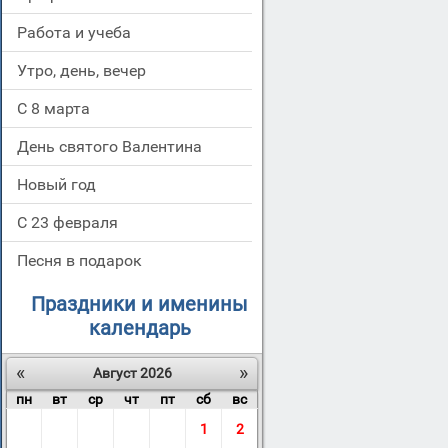
Работа и учеба
Утро, день, вечер
С 8 марта
День святого Валентина
Новый год
С 23 февраля
Песня в подарок
Праздники и именины
календарь
«
»
Август 2026
пн
вт
ср
чт
пт
сб
вс
1
2