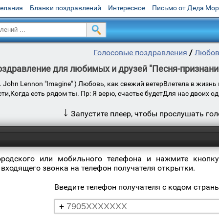
желания
Бланки поздравлений
Интересное
Письмо от Деда Мо
Голосовые поздравления
/
Любов
оздравление для любимых и друзей "Песня-признание:
п. John Lennon "Imagine" ) Любовь, как свежий ветерВлетела в жизн
сти,Когда есть рядом ты. Пр: Я верю, счастье будетДля нас двоих о
↓
Запустите плеер, чтобы прослушать го
ородского или мобильного телефона и нажмите кнопку
 входящего звонка на телефон получателя открытки.
Введите телефон получателя с кодом стран
+