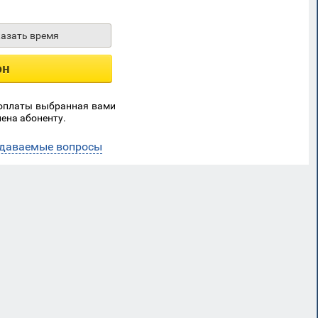
казать время
он
 оплаты выбранная вами
ена абоненту.
адаваемые вопросы