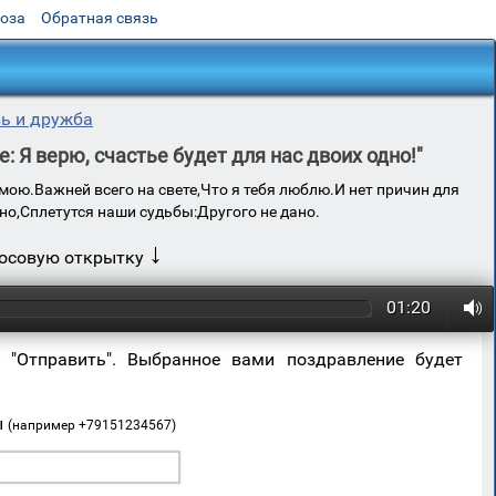
роза
Обратная связь
ь и дружба
 Я верю, счастье будет для нас двоих одно!"
ь мою.Важней всего на свете,Что я тебя люблю.И нет причин для
дно,Сплетутся наши судьбы:Другого не дано.
↓
лосовую открытку
01:20
 "Отправить". Выбранное вами поздравление будет
ы
(например +79151234567)