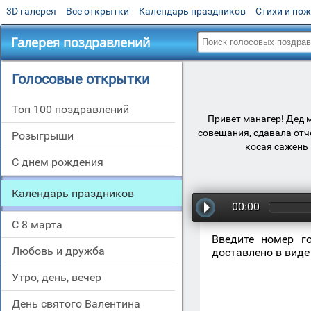
3D галерея
Все открытки
Календарь праздников
Стихи и по
Галерея поздравлений
Голосовые открытки
Топ 100 поздравлений
Привет манагер! Дед 
совещания, сдавала отче
Розыгрыши
косая сажень 
С днем рождения
Календарь праздников
00:00
С 8 марта
Введите номер г
Любовь и дружба
доставлено в виде
Утро, день, вечер
День святого Валентина