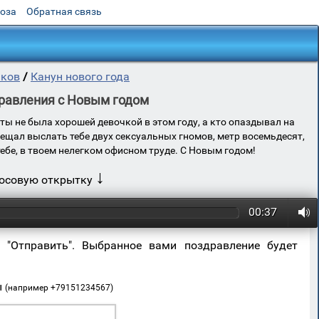
роза
Обратная связь
иков
/
Канун нового года
равления с Новым годом
ты не была хорошей девочкой в этом году, а кто опаздывал на
бещал выслать тебе двух сексуальных гномов, метр восемьдесят,
тебе, в твоем нелегком офисном труде. С Новым годом!
↓
лосовую открытку
00:37
 "Отправить". Выбранное вами поздравление будет
ы
(например +79151234567)