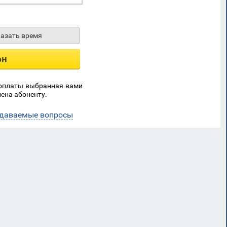
казать время
он
 оплаты выбранная вами
ена абоненту.
адаваемые вопросы