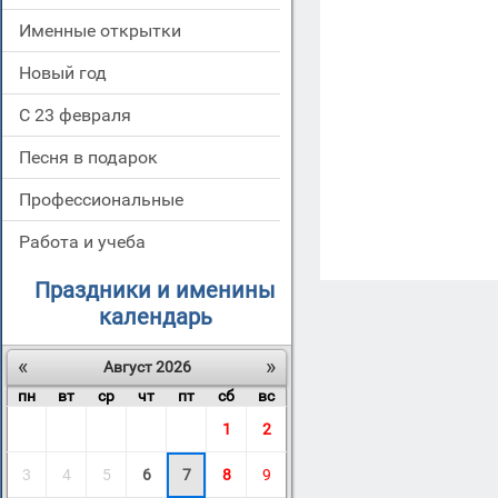
Именные открытки
Новый год
С 23 февраля
Песня в подарок
Профессиональные
Работа и учеба
Праздники и именины
календарь
«
»
Август 2026
пн
вт
ср
чт
пт
сб
вс
1
2
3
4
5
6
7
8
9