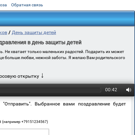
роза
Обратная связь
ков
/
День защиты детей
дравления в день защиты детей
вь. Не хватает только маленьких радостей. Подарить их может
еще больше любви, нежной заботы. Я желаю Вам родительского
↓
лосовую открытку
00:42
 "Отправить". Выбранное вами поздравление будет
ы
(например +79151234567)