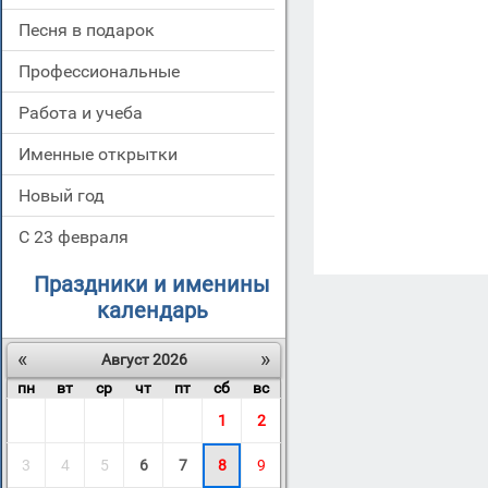
Песня в подарок
Профессиональные
Работа и учеба
Именные открытки
Новый год
С 23 февраля
Праздники и именины
календарь
«
»
Август 2026
пн
вт
ср
чт
пт
сб
вс
1
2
3
4
5
6
7
8
9