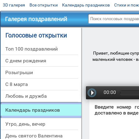
3D галерея
Все открытки
Календарь праздников
Стихи и по
Галерея поздравлений
Голосовые открытки
Топ 100 поздравлений
Привет, любящие супр
маленький человек - 
С днем рождения
Розыгрыши
С 8 марта
00:00
Любовь и дружба
Введите номер г
Календарь праздников
доставлено в виде
Утро, день, вечер
День святого Валентина