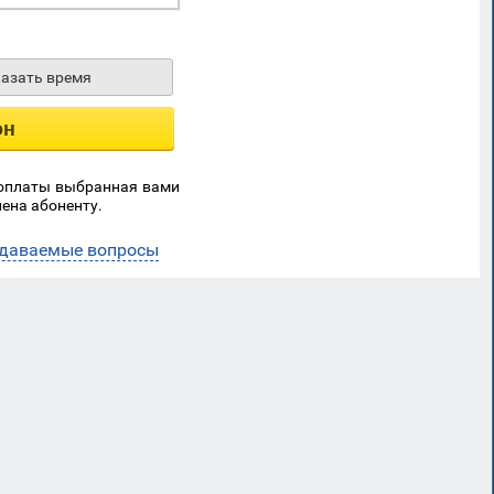
казать время
он
 оплаты выбранная вами
ена абоненту.
адаваемые вопросы