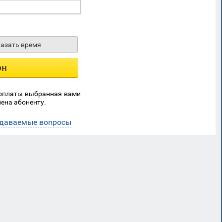
казать время
он
 оплаты выбранная вами
ена абоненту.
адаваемые вопросы