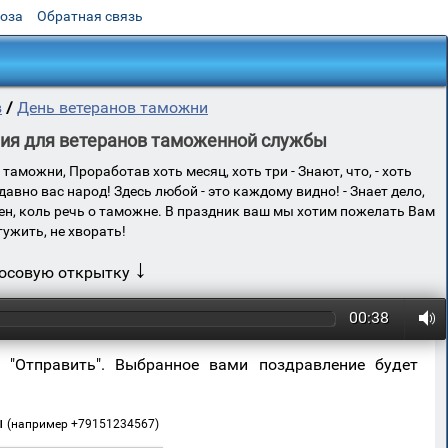
роза
Обратная связь
в
/
День ветеранов таможни
ния для ветеранов таможенной службы
аможни, Проработав хоть месяц, хоть три - Знают, что, - хоть
 давно вас народ! Здесь любой - это каждому видно! - Знает дело,
 верен, коль речь о таможне. В праздник ваш мы хотим пожелать Вам
тужить, не хворать!
↓
лосовую открытку
00:38
 "Отправить". Выбранное вами поздравление будет
ы
(например +79151234567)