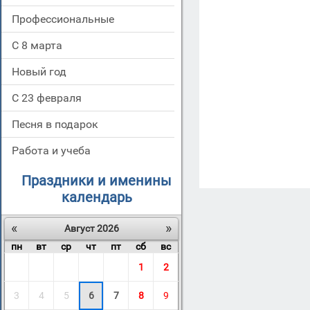
Профессиональные
С 8 марта
Новый год
С 23 февраля
Песня в подарок
Работа и учеба
Праздники и именины
календарь
«
»
Август 2026
пн
вт
ср
чт
пт
сб
вс
1
2
3
4
5
6
7
8
9