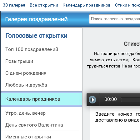
3D галерея
Все открытки
Календарь праздников
Стихи и по
Галерея поздравлений
Голосовые открытки
Стихо
Топ 100 поздравлений
На границах всегда бы
зимою, хоть летом, - Ко
Розыгрыши
трудиться готов Не за гро
С днем рождения
Любовь и дружба
Календарь праздников
00:00
Утро, день, вечер
Введите номер г
доставлено в виде
День святого Валентина
Именные открытки