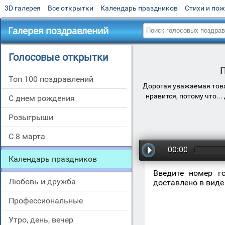
3D галерея
Все открытки
Календарь праздников
Стихи и по
Галерея поздравлений
Голосовые открытки
П
Топ 100 поздравлений
Дорогая уважаемая това
нравится, потому что..
С днем рождения
Розыгрыши
С 8 марта
00:00
Календарь праздников
Введите номер г
Любовь и дружба
доставлено в виде
Профессиональные
Утро, день, вечер