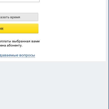
казать время
он
 оплаты выбранная вами
ена абоненту.
адаваемые вопросы