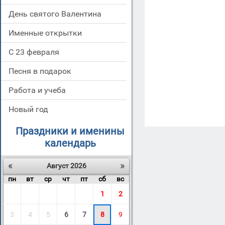
День святого Валентина
Именные открытки
С 23 февраля
Песня в подарок
Работа и учеба
Новый год
Праздники и именины
календарь
«
»
Август 2026
пн
вт
ср
чт
пт
сб
вс
1
2
3
4
5
6
7
8
9