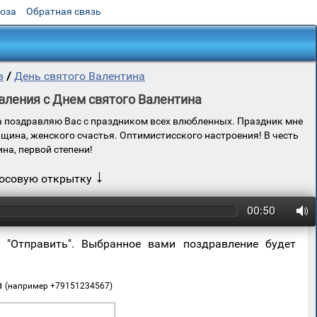
роза
Обратная связь
в
/
День святого Валентина
вления с Днем святого Валентина
а поздравляю Вас с праздником всех влюбленных. Праздник мне
нщина, женского счастья. Оптимистисского настроения! В честь
на, первой степени!
↓
лосовую открытку
00:50
 "Отправить". Выбранное вами поздравление будет
ы
(например +79151234567)