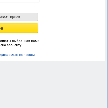
казать время
он
 оплаты выбранная вами
ена абоненту.
адаваемые вопросы