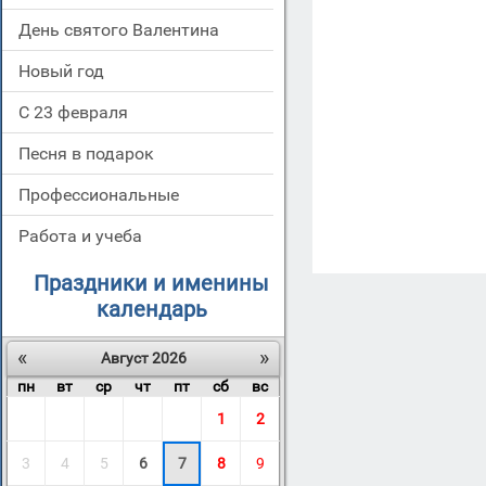
День святого Валентина
Новый год
С 23 февраля
Песня в подарок
Профессиональные
Работа и учеба
Праздники и именины
календарь
«
»
Август 2026
пн
вт
ср
чт
пт
сб
вс
1
2
3
4
5
6
7
8
9