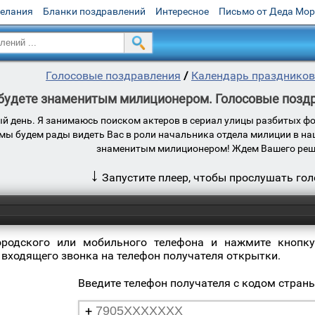
желания
Бланки поздравлений
Интересное
Письмо от Деда Мо
Голосовые поздравления
/
Календарь праздников
будете знаменитым милиционером. Голосовые поздр
ый день. Я занимаюсь поиском актеров в сериал улицы разбитых ф
мы будем рады видеть Вас в роли начальника отдела милиции в наш
знаменитым милиционером! Ждем Вашего реше
↓
Запустите плеер, чтобы прослушать го
ородского или мобильного телефона и нажмите кнопку
 входящего звонка на телефон получателя открытки.
Введите телефон получателя с кодом стран
+