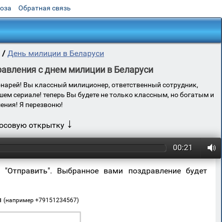
роза
Обратная связь
/
День милиции в Беларуси
авления с днем милиции в Беларуси
онарей! Вы классный милиционер, ответственный сотрудник,
ем сериале! теперь Вы будете не только классным, но богатым и
ния! Я перезвоню!
↓
лосовую открытку
00:21
 "Отправить". Выбранное вами поздравление будет
ы
(например +79151234567)