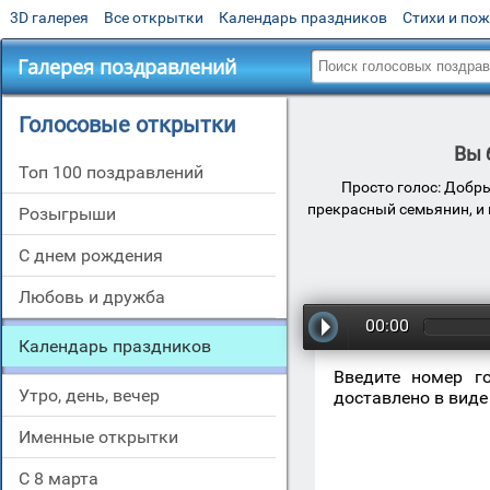
3D галерея
Все открытки
Календарь праздников
Стихи и по
Галерея поздравлений
Голосовые открытки
Вы 
Топ 100 поздравлений
Просто голос: Добр
прекрасный семьянин, и 
Розыгрыши
С днем рождения
Любовь и дружба
00:00
Календарь праздников
Введите номер г
Утро, день, вечер
доставлено в виде
Именные открытки
С 8 марта