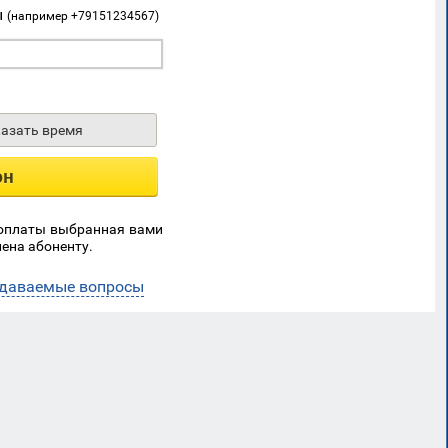
ы
(например +79151234567)
казать время
он
 оплаты выбранная вами
ена абоненту.
адаваемые вопросы