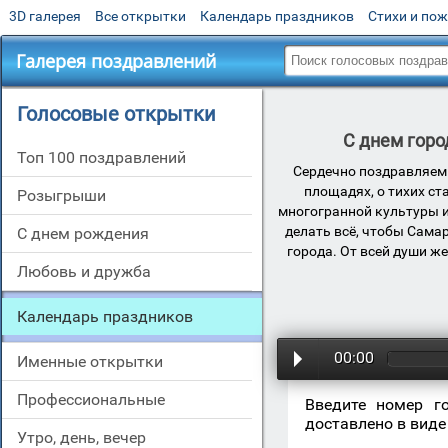
3D галерея
Все открытки
Календарь праздников
Стихи и по
Галерея поздравлений
Голосовые открытки
С днем горо
Топ 100 поздравлений
Сердечно поздравляем 
площадях, о тихих ст
Розыгрыши
многогранной культуры и
делать всё, чтобы Сама
С днем рождения
города. От всей души ж
Любовь и дружба
Календарь праздников
00:00
Именные открытки
Профессиональные
Введите номер г
доставлено в виде
Утро, день, вечер