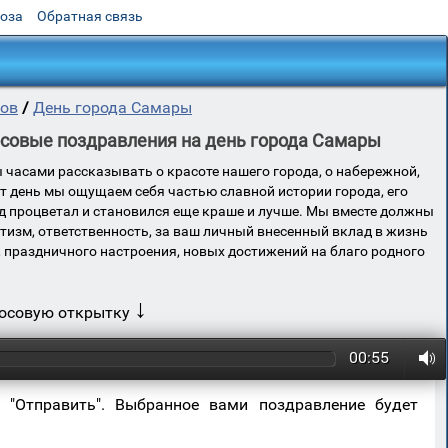
роза
Обратная связь
ков
/
День города Самары
осовые поздравления на день города Самары
 часами рассказывать о красоте нашего города, о набережной,
тот день мы ощущаем себя частью славной истории города, его
од процветал и становился еще краше и лучше. Мы вместе должны
отизм, ответственность, за ваш личный внесенный вклад в жизнь
я, праздничного настроения, новых достижений на благо родного
↓
лосовую открытку
00:55
 "Отправить". Выбранное вами поздравление будет