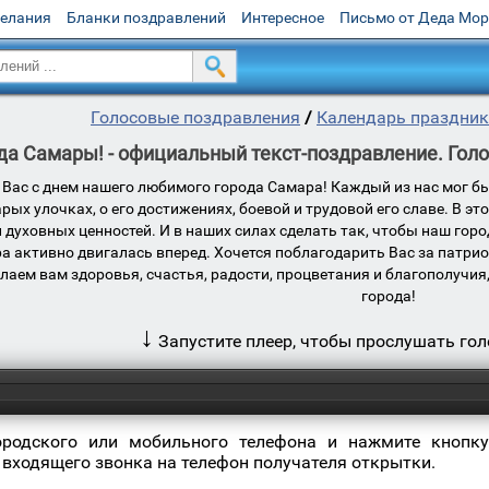
желания
Бланки поздравлений
Интересное
Письмо от Деда Мо
Голосовые поздравления
/
Календарь праздни
да Самары! - официальный текст-поздравление. Гол
Вас с днем нашего любимого города Самара! Каждый из нас мог бы
арых улочках, о его достижениях, боевой и трудовой его славе. В э
 духовных ценностей. И в наших силах сделать так, чтобы наш гор
ра активно двигалась вперед. Хочется поблагодарить Вас за патри
елаем вам здоровья, счастья, радости, процветания и благополучи
города!
↓
Запустите плеер, чтобы прослушать го
ородского или мобильного телефона и нажмите кнопку
 входящего звонка на телефон получателя открытки.