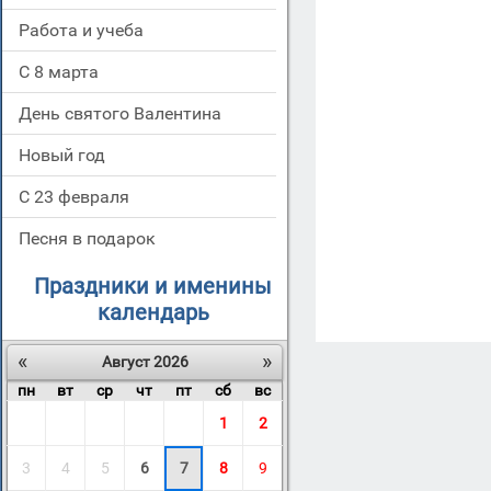
Работа и учеба
С 8 марта
День святого Валентина
Новый год
С 23 февраля
Песня в подарок
Праздники и именины
календарь
«
»
Август 2026
пн
вт
ср
чт
пт
сб
вс
1
2
3
4
5
6
7
8
9