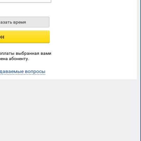
казать время
он
 оплаты выбранная вами
ена абоненту.
адаваемые вопросы