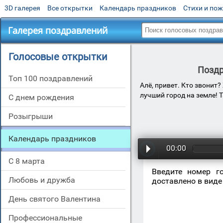
3D галерея
Все открытки
Календарь праздников
Стихи и по
Галерея поздравлений
Голосовые открытки
Поздр
Топ 100 поздравлений
Алё, привет. Кто звонит
лучший город на земле! 
С днем рождения
Розыгрыши
Календарь праздников
00:00
С 8 марта
Введите номер г
Любовь и дружба
доставлено в виде
День святого Валентина
Профессиональные