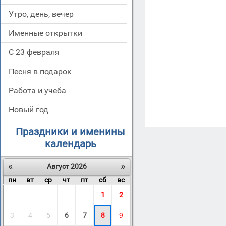
Утро, день, вечер
Именные открытки
С 23 февраля
Песня в подарок
Работа и учеба
Новый год
Праздники и именины
календарь
«
»
Август 2026
пн
вт
ср
чт
пт
сб
вс
1
2
3
4
5
6
7
8
9