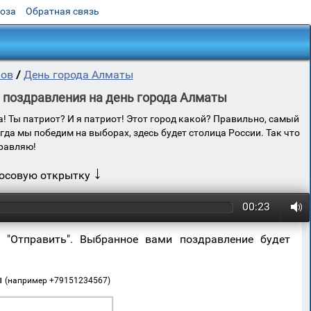
роза
Обратная связь
ков
/
День города Алматы
 поздравления на день города Алматы
а! Ты патриот? И я патриот! Этот город какой? Правильно, самый
гда мы победим на выборах, здесь будет столица России. Так что
дравляю!
↓
лосовую открытку
00:23
 "Отправить". Выбранное вами поздравление будет
ы
(например +79151234567)